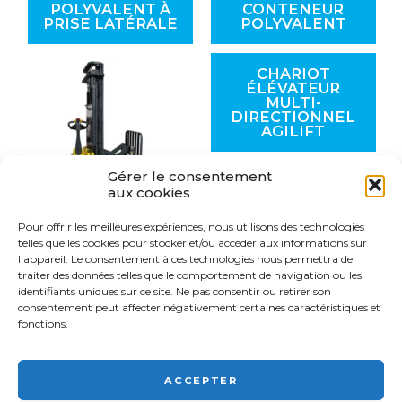
POLYVALENT À
CONTENEUR
PRISE LATÉRALE
POLYVALENT
CHARIOT
ÉLÉVATEUR
MULTI-
DIRECTIONNEL
AGILIFT
Gérer le consentement
aux cookies
Pour offrir les meilleures expériences, nous utilisons des technologies
GERBEUR
telles que les cookies pour stocker et/ou accéder aux informations sur
QUADRI-
l'appareil. Le consentement à ces technologies nous permettra de
DIRECTIONNEL
traiter des données telles que le comportement de navigation ou les
RÉTRACTABLE
identifiants uniques sur ce site. Ne pas consentir ou retirer son
consentement peut affecter négativement certaines caractéristiques et
fonctions.
ACCEPTER