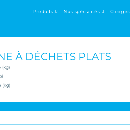
Produits
Nos spécialités
Charges
NE À DÉCHETS PLATS
 (kg)
ité
e (kg)
)