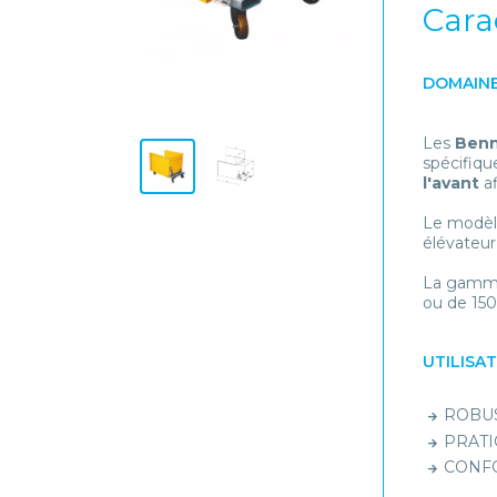
Cara
DOMAINE
Les
Benn
spécifiqu
l'avant
af
Le modèl
élévateur
La gamme 
ou de 1500
UTILISA
ROBUS
PRATIQ
CONFOR