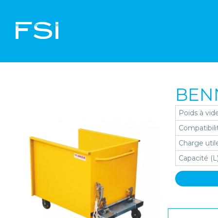
BEN
Poids à vide
Compatibil
Charge util
Capacité (L