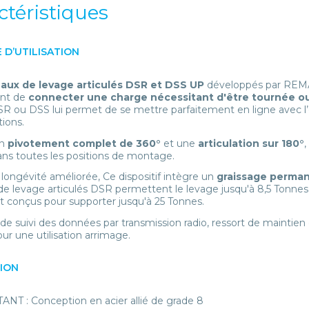
ctéristiques
 D’UTILISATION
aux de levage articulés DSR et DSS UP
développés par REMA 
nt de
connecter une charge
nécessitant d'être tournée o
R ou DSS lui permet de se mettre parfaitement en ligne avec l’éli
tions.
n
pivotement complet de 360°
et une
articulation sur 180°
,
ns toutes les positions de montage.
longévité améliorée, Ce dispositif intègre un
graissage perman
e levage articulés DSR permettent le levage jusqu'à 8,5 Tonnes,
t conçus pour supporter jusqu'à 25 Tonnes.
e suivi des données par transmission radio, ressort de maintien 
our une utilisation arrimage.
TION
ANT : Conception en acier allié de grade 8