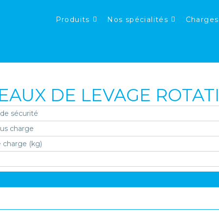
Produits
Nos spécialités
Charges
AUX DE LEVAGE ROTATI
 de sécurité
ous charge
 charge (kg)