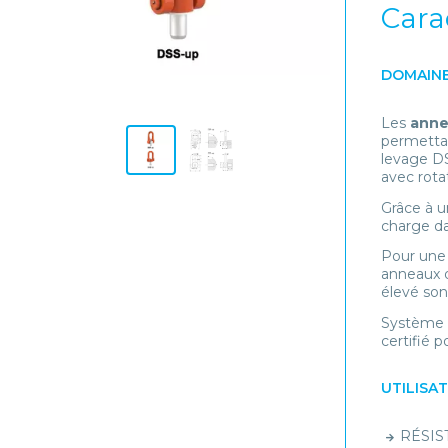
Cara
DOMAINE
Les
anne
permetta
levage DS
avec rota
Grâce à u
charge da
Pour une 
anneaux d
élevé son
Système d
certifié p
UTILISA
RÉSIST