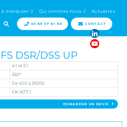
 à manipuler
Qui sommes-nous
Actualités
03 89 57 81 90
CONTACT
FS DSR/DSS UP
4:1 et 5:1
360°
De 400 à 25000
EN 1677-1
DEMANDER UN DEVIS