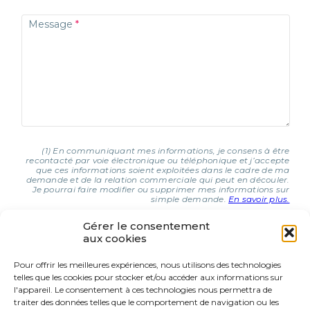
Message
(1) En communiquant mes informations, je consens à être
recontacté par voie électronique ou téléphonique et j’accepte
que ces informations soient exploitées dans le cadre de ma
demande et de la relation commerciale qui peut en découler.
Je pourrai faire modifier ou supprimer mes informations sur
simple demande.
En savoir plus.
Gérer le consentement
aux cookies
J'AI COMPRIS ET J'ACCEPTE (1)
Pour offrir les meilleures expériences, nous utilisons des technologies
telles que les cookies pour stocker et/ou accéder aux informations sur
9 Rue d’Italie
l'appareil. Le consentement à ces technologies nous permettra de
68310 Wittelsheim
traiter des données telles que le comportement de navigation ou les