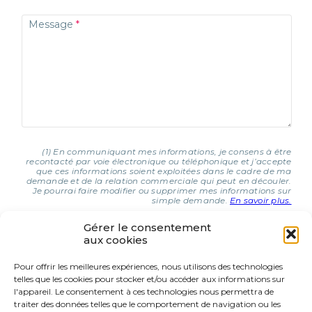
Message
(1) En communiquant mes informations, je consens à être
recontacté par voie électronique ou téléphonique et j’accepte
que ces informations soient exploitées dans le cadre de ma
demande et de la relation commerciale qui peut en découler.
Je pourrai faire modifier ou supprimer mes informations sur
simple demande.
En savoir plus.
Gérer le consentement
aux cookies
J'AI COMPRIS ET J'ACCEPTE (1)
Pour offrir les meilleures expériences, nous utilisons des technologies
telles que les cookies pour stocker et/ou accéder aux informations sur
9 Rue d’Italie
l'appareil. Le consentement à ces technologies nous permettra de
68310 Wittelsheim
traiter des données telles que le comportement de navigation ou les