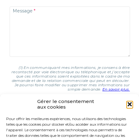
Message
(1) En communiquant mes informations, je consens à être
recontacté par voie électronique ou téléphonique et j’accepte
que ces informations soient exploitées dans le cadre de ma
demande et de la relation commerciale qui peut en découler.
Je pourrai faire modifier ou supprimer mes informations sur
simple demande.
En savoir plus.
Gérer le consentement
aux cookies
J'AI COMPRIS ET J'ACCEPTE (1)
Pour offrir les meilleures expériences, nous utilisons des technologies
telles que les cookies pour stocker et/ou accéder aux informations sur
9 Rue d’Italie
l'appareil. Le consentement à ces technologies nous permettra de
68310 Wittelsheim
traiter des données telles que le comportement de navigation ou les