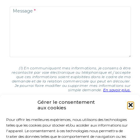
Message
(1) En communiquant mes informations, je consens à être
recontacté par voie électronique ou téléphonique et j’accepte
que ces informations soient exploitées dans le cadre de ma
demande et de la relation commerciale qui peut en découler.
Je pourrai faire modifier ou supprimer mes informations sur
simple demande.
En savoir plus.
Gérer le consentement
aux cookies
J'AI COMPRIS ET J'ACCEPTE (1)
Pour offrir les meilleures expériences, nous utilisons des technologies
telles que les cookies pour stocker et/ou accéder aux informations sur
9 Rue d’Italie
l'appareil. Le consentement à ces technologies nous permettra de
68310 Wittelsheim
traiter des données telles que le comportement de navigation ou les