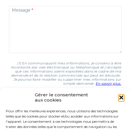
Message
(1) En communiquant mes informations, je consens à être
recontacté par voie électronique ou téléphonique et j’accepte
que ces informations soient exploitées dans le cadre de ma
demande et de la relation commerciale qui peut en découler.
Je pourrai faire modifier ou supprimer mes informations sur
simple demande.
En savoir plus.
Gérer le consentement
aux cookies
J'AI COMPRIS ET J'ACCEPTE (1)
Pour offrir les meilleures expériences, nous utilisons des technologies
telles que les cookies pour stocker et/ou accéder aux informations sur
9 Rue d’Italie
l'appareil. Le consentement à ces technologies nous permettra de
68310 Wittelsheim
traiter des données telles que le comportement de navigation ou les