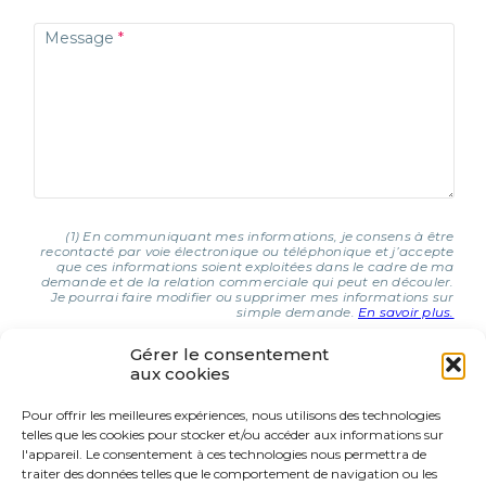
Message
(1) En communiquant mes informations, je consens à être
recontacté par voie électronique ou téléphonique et j’accepte
que ces informations soient exploitées dans le cadre de ma
demande et de la relation commerciale qui peut en découler.
Je pourrai faire modifier ou supprimer mes informations sur
simple demande.
En savoir plus.
Gérer le consentement
aux cookies
J'AI COMPRIS ET J'ACCEPTE (1)
Pour offrir les meilleures expériences, nous utilisons des technologies
telles que les cookies pour stocker et/ou accéder aux informations sur
9 Rue d’Italie
l'appareil. Le consentement à ces technologies nous permettra de
68310 Wittelsheim
traiter des données telles que le comportement de navigation ou les