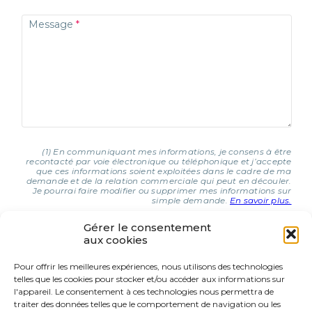
Message
(1) En communiquant mes informations, je consens à être
recontacté par voie électronique ou téléphonique et j’accepte
que ces informations soient exploitées dans le cadre de ma
demande et de la relation commerciale qui peut en découler.
Je pourrai faire modifier ou supprimer mes informations sur
simple demande.
En savoir plus.
Gérer le consentement
aux cookies
J'AI COMPRIS ET J'ACCEPTE (1)
Pour offrir les meilleures expériences, nous utilisons des technologies
telles que les cookies pour stocker et/ou accéder aux informations sur
9 Rue d’Italie
l'appareil. Le consentement à ces technologies nous permettra de
68310 Wittelsheim
traiter des données telles que le comportement de navigation ou les