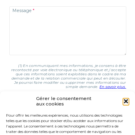
Message
(1) En communiquant mes informations, je consens à être
recontacté par voie électronique ou téléphonique et j’accepte
que ces informations soient exploitées dans le cadre de ma
demande et de la relation commerciale qui peut en découler.
Je pourrai faire modifier ou supprimer mes informations sur
simple demande.
En savoir plus.
Gérer le consentement
aux cookies
J'AI COMPRIS ET J'ACCEPTE (1)
Pour offrir les meilleures expériences, nous utilisons des technologies
telles que les cookies pour stocker et/ou accéder aux informations sur
9 Rue d’Italie
l'appareil. Le consentement à ces technologies nous permettra de
68310 Wittelsheim
traiter des données telles que le comportement de navigation ou les