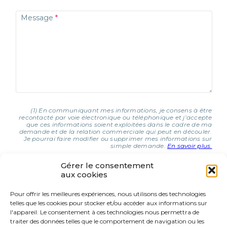
Message
(1) En communiquant mes informations, je consens à être
recontacté par voie électronique ou téléphonique et j’accepte
que ces informations soient exploitées dans le cadre de ma
demande et de la relation commerciale qui peut en découler.
Je pourrai faire modifier ou supprimer mes informations sur
simple demande.
En savoir plus.
Gérer le consentement
aux cookies
J'AI COMPRIS ET J'ACCEPTE (1)
Pour offrir les meilleures expériences, nous utilisons des technologies
telles que les cookies pour stocker et/ou accéder aux informations sur
9 Rue d’Italie
l'appareil. Le consentement à ces technologies nous permettra de
68310 Wittelsheim
traiter des données telles que le comportement de navigation ou les