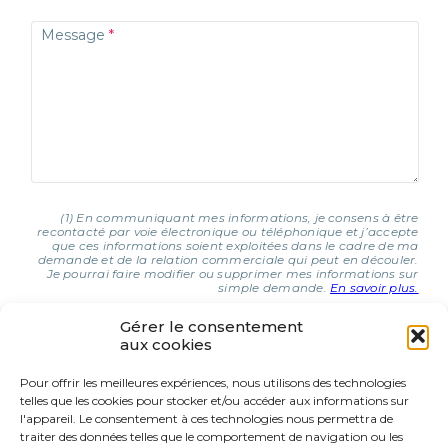
Message
(1) En communiquant mes informations, je consens à être
recontacté par voie électronique ou téléphonique et j’accepte
que ces informations soient exploitées dans le cadre de ma
demande et de la relation commerciale qui peut en découler.
Je pourrai faire modifier ou supprimer mes informations sur
simple demande.
En savoir plus.
Gérer le consentement
aux cookies
J'AI COMPRIS ET J'ACCEPTE (1)
Pour offrir les meilleures expériences, nous utilisons des technologies
telles que les cookies pour stocker et/ou accéder aux informations sur
9 Rue d’Italie
l'appareil. Le consentement à ces technologies nous permettra de
68310 Wittelsheim
traiter des données telles que le comportement de navigation ou les