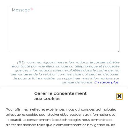
Message
(1) En communiquant mes informations, je consens à être
recontacté par voie électronique ou téléphonique et j’accepte
que ces informations soient exploitées dans le cadre de ma
demande et de la relation commerciale qui peut en découler.
Je pourrai faire modifier ou supprimer mes informations sur
simple demande.
En savoir plus.
Gérer le consentement
aux cookies
J'AI COMPRIS ET J'ACCEPTE (1)
Pour offrir les meilleures expériences, nous utilisons des technologies
telles que les cookies pour stocker et/ou accéder aux informations sur
9 Rue d’Italie
l'appareil. Le consentement à ces technologies nous permettra de
68310 Wittelsheim
traiter des données telles que le comportement de navigation ou les